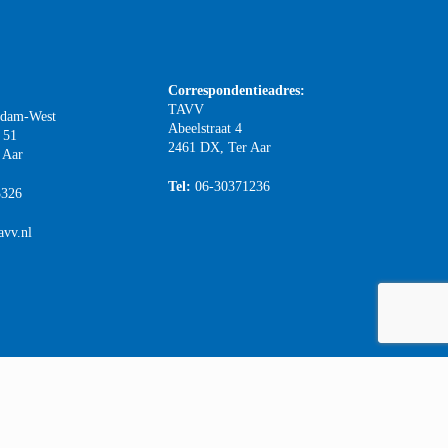
Correspondentieadres:
TAVV
rdam-West
Abeelstraat 4
 51
2461 DX, Ter Aar
 Aar
Tel:
06-30371236
3326
avv.nl