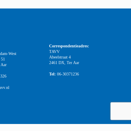
Correspondentieadres:
TAVV
rdam-West
Abeelstraat 4
 51
2461 DX, Ter Aar
 Aar
Tel:
06-30371236
3326
avv.nl