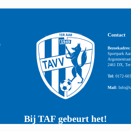
Contact
s
Bezoekadres:
Sportpark Aa
Argonnestraat
2461 DX, Ter
Tel:
0172-60
Mail:
Info@t
Bij TAF gebeurt het!