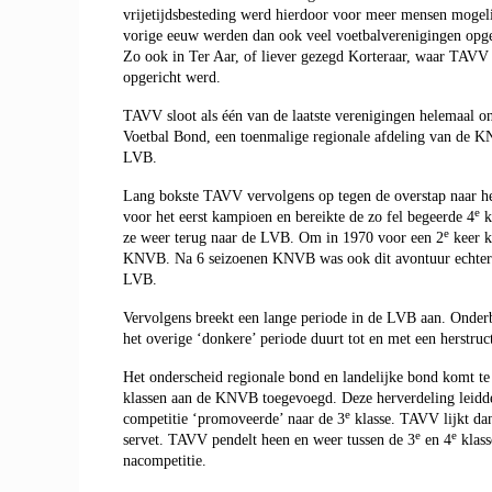
vrijetijdsbesteding werd hierdoor voor meer mensen mogelij
vorige eeuw werden dan ook veel voetbalverenigingen opge
Zo ook in Ter Aar, of liever gezegd Korteraar, waar TAVV ‘
opgericht werd.
TAVV sloot als één van de laatste verenigingen helemaal on
Voetbal Bond, een toenmalige regionale afdeling van de K
LVB.
Lang bokste TAVV vervolgens op tegen de overstap naar h
e
voor het eerst kampioen en bereikte de zo fel begeerde 4
k
e
ze weer terug naar de LVB. Om in 1970 voor een 2
keer k
KNVB. Na 6 seizoenen KNVB was ook dit avontuur echter 
LVB.
Vervolgens breekt een lange periode in de LVB aan. Onde
het overige ‘donkere’ periode duurt tot en met een herstru
Het onderscheid regionale bond en landelijke bond komt te 
klassen aan de KNVB toegevoegd. Deze herverdeling leidde
e
competitie ‘promoveerde’ naar de 3
klasse. TAVV lijkt dan 
e
e
servet. TAVV pendelt heen en weer tussen de 3
en 4
klass
nacompetitie.