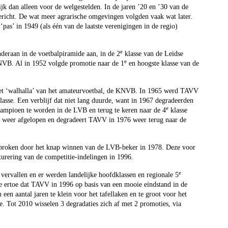
k dan alleen voor de welgestelden. In de jaren ’20 en ’30 van de
richt. De wat meer agrarische omgevingen volgden vaak wat later.
pas’ in 1949 (als één van de laatste verenigingen in de regio)
e
deraan in de voetbalpiramide aan, in de 2
klasse van de Leidse
e
NVB. Al in 1952 volgde promotie naar de 1
en hoogste klasse van de
et ‘walhalla’ van het amateurvoetbal, de KNVB. In 1965 werd TAVV
lasse. Een verblijf dat niet lang duurde, want in 1967 degradeerden
e
ampioen te worden in de LVB en terug te keren naar de 4
klasse
weer afgelopen en degradeert TAVV in 1976 weer terug naar de
rbroken door het knap winnen van de LVB-beker in 1978. Deze voor
cturering van de competitie-indelingen in 1996.
e
vervallen en er werden landelijke hoofdklassen en regionale 5
 ertoe dat TAVV in 1996 op basis van een mooie eindstand in de
een aantal jaren te klein voor het tafellaken en te groot voor het
e. Tot 2010 wisselen 3 degradaties zich af met 2 promoties, via