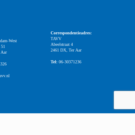
Correspondentieadres:
TAVV
rdam-West
Abeelstraat 4
 51
2461 DX, Ter Aar
 Aar
Tel:
06-30371236
3326
avv.nl