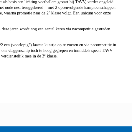
ls basis een lichting voetballers gestart bij TAVV, verder opgeleid
p het oude nest teruggekeerd – met 2 opeenvolgende kampioenschappen
e
e, waarna promotie naar de 2
klasse volgt. Een unicum voor onze
n deze jaren wordt nog een aantal keren via nacompetitie gestreden
 een (voorlopig?) laatste kunstje op te voeren en via nacompetitie in
r ons vlaggenschip toch te hoog gegrepen en inmiddels speelt TAVV
e
verdienstelijk mee in de 3
klasse.