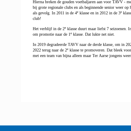
Hierna breken de gouden voetbaljaren aan voor TAVV - met a
bij grote regionale clubs en als beginnende senior weer o
e
e
als gevolg. In 2011 in de 4
klasse en in 2012 in de 3
klass
club!
e
Het verblijf in de 2
klasse duurt maar liefst 7 seizoenen. I
e
om promotie naar de 1
klasse. Dat lukte net niet.
In 2019 degradeerde TAVV naar de derde klasse, om in 2022
e
2022 terug naar de 2
klasse te promoveren. Dat bleek voo
met een team van bijna alleen maar Ter Aarse jongens weer 