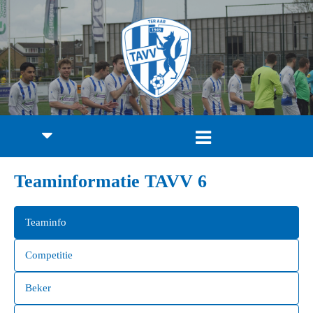
Teaminformatie TAVV 6
Teaminfo
Competitie
Beker