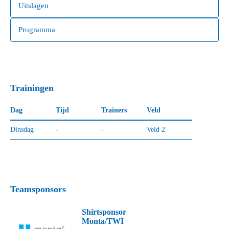
Uitslagen
Programma
Trainingen
Dag
Tijd
Trainers
Veld
Dinsdag
-
-
Veld 2
Donderdag
20:45-22:00
-
Veld 2
Teamsponsors
Shirtsponsor
Monta/TWI