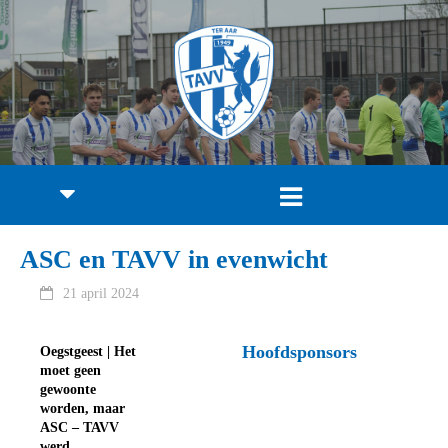
ASC en TAVV in evenwicht
21 april 2024
Hoofdsponsors
Oegstgeest | Het
moet geen
gewoonte
worden, maar
ASC – TAVV
werd