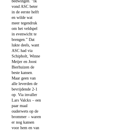
bedwingen. “Ik
vond ASC beter
in de eerste helft
en wilde wat
meer tegendruk
om het veldspel
in evenwicht te
brengen.” Dat
lukte deels, want
ASC had via
Schipholt, Winne
Meijer en Joost
Bierhuizen de
beste kansen.
Maar geen van
alle leverden de
bevrijdende 2-1
op. Via invaller
Lars Valckx – een
paar maal
ouderwets op de
brommer – waren
er nog kansen
voor hem en van