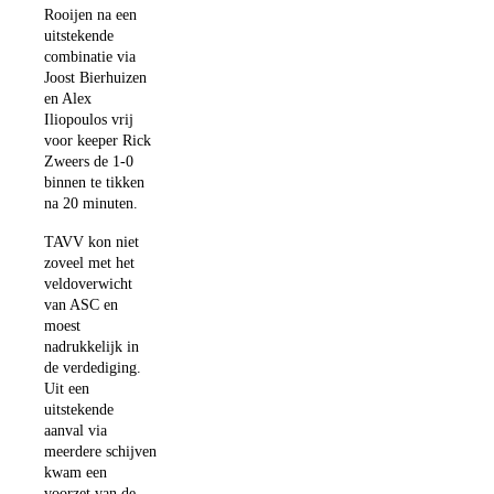
Rooijen na een
uitstekende
combinatie via
Joost Bierhuizen
en Alex
Iliopoulos vrij
voor keeper Rick
Zweers de 1-0
binnen te tikken
na 20 minuten.
TAVV kon niet
zoveel met het
veldoverwicht
van ASC en
moest
nadrukkelijk in
de verdediging.
Uit een
uitstekende
aanval via
meerdere schijven
kwam een
voorzet van de