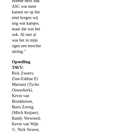
tweede helft had
ASC wat meer
kansen en op het
eind kregen wij
nog wat kansjes,
maar dat was het
ook. Al met al
was het in mijn
ogen een terechte
uitslag.”
Opstelling
TAVV:
Rick Zweers;
Zine-Eddine El
Mariami (Tycho
Ouwerkerk),
Kevin van
Broekhoven,
Boris Zornig
(Mitch Keijzer),
Randy Verwoerd;
Kevin van Wijk
©, Nick Straver,