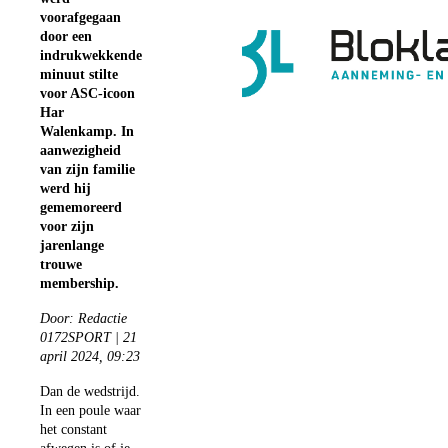
voorafgegaan
door een
indrukwekkende
minuut stilte
voor ASC-icoon
Har
Walenkamp. In
aanwezigheid
van zijn familie
werd hij
gememoreerd
voor zijn
jarenlange
trouwe
membership.
Door: Redactie
0172SPORT | 21
april 2024, 09:23
Dan de wedstrijd.
In een poule waar
het constant