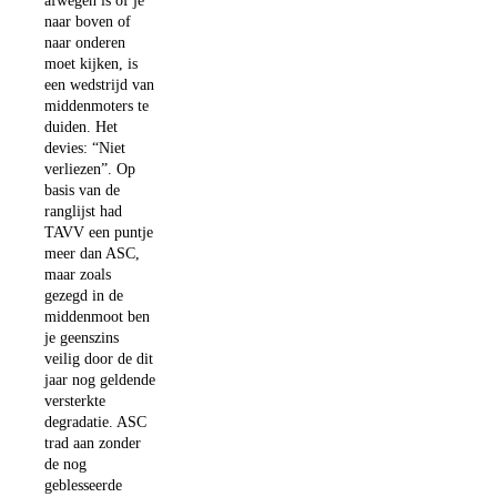
afwegen is of je
naar boven of
naar onderen
moet kijken, is
een wedstrijd van
middenmoters te
duiden. Het
devies: “Niet
verliezen”. Op
basis van de
ranglijst had
TAVV een puntje
meer dan ASC,
maar zoals
gezegd in de
middenmoot ben
je geenszins
veilig door de dit
jaar nog geldende
versterkte
degradatie. ASC
trad aan zonder
de nog
geblesseerde