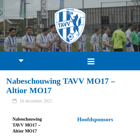
Nabeschouwing TAVV MO17 –
Altior MO17
16 december 2025
Hoofdsponsors
Nabeschouwing
TAVV MO17 –
Altior MO17