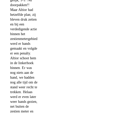
gelijk, 1-1! Nu
doorpakken!!
Maar Altior had
hetzelfde plan; zij
bleven druk zetten
en bij een
verdedigende actie
binnen het
zestienmetergebied
werd er hands
gemaakt en volgde
er een penalty.
Altior schoot hem
in de linkerhoek
binnen. Er was
nog niets aan de
hand, we hadden
nog alle tijd om de
stand weer recht te
trekken. Helaas
werd er even later
weer hands gezien,
net buiten de
zestien meter en