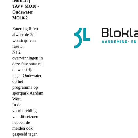
februari |
TAVV MO10 -
Oudewater
MO10-2
Zaterdag 8 feb
alweer de 3de
wedstrijd van
fase 3.
Na 2
overwinningen in
deze fase staat nu
de wedstrijd
tegen Oudewater
op het
programma op
sportpark Aardam
West.
In de
voorbereiding
van dit seizoen
hebben de
meiden ook
gespeeld tegen