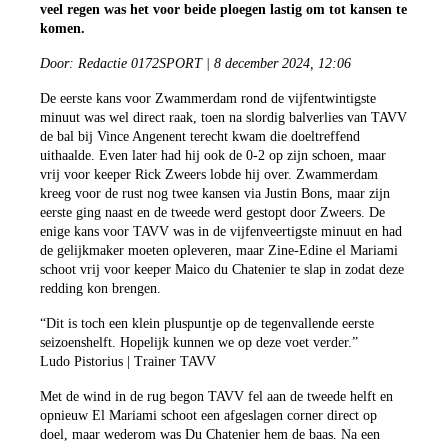
veel regen was het voor beide ploegen lastig om tot kansen te
komen.
Door: Redactie 0172SPORT | 8 december 2024, 12:06
De eerste kans voor Zwammerdam rond de vijfentwintigste
minuut was wel direct raak, toen na slordig balverlies van TAVV
de bal bij Vince Angenent terecht kwam die doeltreffend
uithaalde. Even later had hij ook de 0-2 op zijn schoen, maar
vrij voor keeper Rick Zweers lobde hij over. Zwammerdam
kreeg voor de rust nog twee kansen via Justin Bons, maar zijn
eerste ging naast en de tweede werd gestopt door Zweers. De
enige kans voor TAVV was in de vijfenveertigste minuut en had
de gelijkmaker moeten opleveren, maar Zine-Edine el Mariami
schoot vrij voor keeper Maico du Chatenier te slap in zodat deze
redding kon brengen.
“Dit is toch een klein pluspuntje op de tegenvallende eerste
seizoenshelft. Hopelijk kunnen we op deze voet verder.”
Ludo Pistorius | Trainer TAVV
Met de wind in de rug begon TAVV fel aan de tweede helft en
opnieuw El Mariami schoot een afgeslagen corner direct op
doel, maar wederom was Du Chatenier hem de baas. Na een