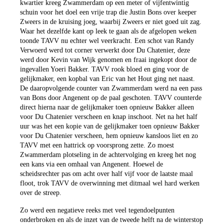
kwartier kreeg Zwammerdam op een meter of vijfentwintig
schuin voor het doel een vrije trap die Justin Bons over keeper
Zweers in de kruising joeg, waarbij Zweers er niet goed uit zag.
Waar het dezelfde kant op leek te gaan als de afgelopen weken
toonde TAVV nu echter wel veerkracht. Een schot van Randy
Verwoerd werd tot corner verwerkt door Du Chatenier, deze
werd door Kevin van Wijk genomen en fraai ingekopt door de
ingevallen Yoeri Bakker. TAVV rook bloed en ging voor de
gelijkmaker, een kopbal van Eric van het Hout ging net naast.
De daaropvolgende counter van Zwammerdam werd na een pass
van Bons door Angenent op de paal geschoten. TAVV counterde
direct hierna naar de gelijkmaker toen opnieuw Bakker alleen
voor Du Chatenier verscheen en knap inschoot. Net na het half
uur was het een kopie van de gelijkmaker toen opnieuw Bakker
voor Du Chatenier verscheen, hem opnieuw kansloos liet en zo
TAVV met een hattrick op voorsprong zette. Zo moest
Zwammerdam plotseling in de achtervolging en kreeg het nog
een kans via een omhaal van Angenent. Hoewel de
scheidsrechter pas om acht over half vijf voor de laatste maal
floot, trok TAVV de overwinning met ditmaal wel hard werken
over de streep.
Zo werd een negatieve reeks met veel tegendoelpunten
onderbroken en als de inzet van de tweede helft na de winterstop