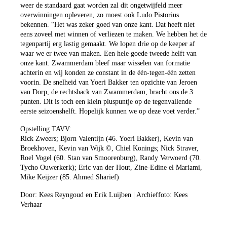
weer de standaard gaat worden zal dit ongetwijfeld meer
overwinningen opleveren, zo moest ook Ludo Pistorius
bekennen. “Het was zeker goed van onze kant. Dat heeft niet
eens zoveel met winnen of verliezen te maken. We hebben het de
tegenpartij erg lastig gemaakt. We lopen drie op de keeper af
waar we er twee van maken. Een hele goede tweede helft van
onze kant. Zwammerdam bleef maar wisselen van formatie
achterin en wij konden ze constant in de één-tegen-één zetten
voorin. De snelheid van Yoeri Bakker ten opzichte van Jeroen
van Dorp, de rechtsback van Zwammerdam, bracht ons de 3
punten. Dit is toch een klein pluspuntje op de tegenvallende
eerste seizoenshelft. Hopelijk kunnen we op deze voet verder.”
Opstelling TAVV:
Rick Zweers; Bjorn Valentijn (46. Yoeri Bakker), Kevin van
Broekhoven, Kevin van Wijk ©, Chiel Konings; Nick Straver,
Roel Vogel (60. Stan van Smoorenburg), Randy Verwoerd (70.
Tycho Ouwerkerk); Eric van der Hout, Zine-Edine el Mariami,
Mike Keijzer (85. Ahmed Sharief)
Door: Kees Reyngoud en Erik Luijben | Archieffoto: Kees
Verhaar