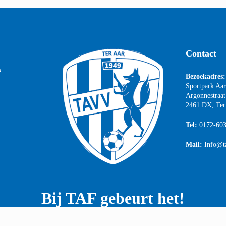
Contact
s
Bezoekadres:
Sportpark Aa
Argonnestraat
2461 DX, Ter
Tel:
0172-60
Mail:
Info@t
Bij TAF gebeurt het!