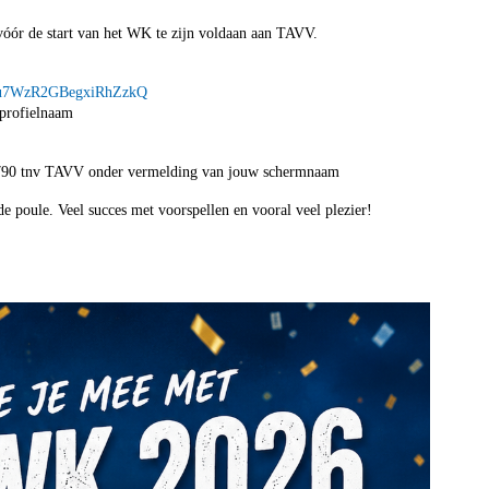
 vóór de start van het WK te zijn voldaan aan TAVV.
Qwopu7WzR2GBegxiRhZzkQ
 profielnaam
790 tnv TAVV onder vermelding van jouw schermnaam
de poule. Veel succes met voorspellen en vooral veel plezier!