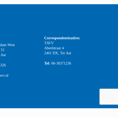
Correspondentieadres:
TAVV
rdam-West
Abeelstraat 4
 51
2461 DX, Ter Aar
 Aar
Tel:
06-30371236
3326
avv.nl