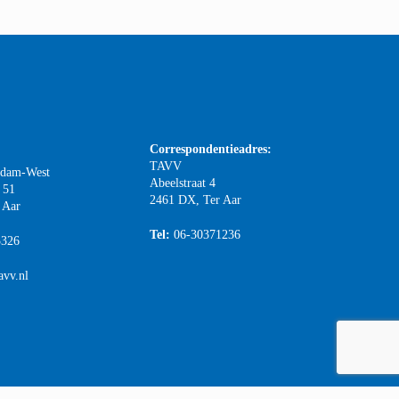
Correspondentieadres:
TAVV
rdam-West
Abeelstraat 4
 51
2461 DX, Ter Aar
 Aar
Tel:
06-30371236
3326
avv.nl