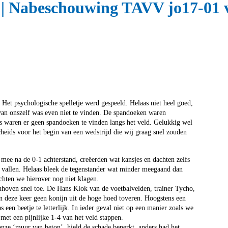
 | Nabeschouwing TAVV jo17-01
Het psychologische spelletje werd gespeeld. Helaas niet heel goed,
van onszelf was even niet te vinden. De spandoeken waren
ers waren er geen spandoeken te vinden langs het veld. Gelukkig wel
heids voor het begin van een wedstrijd die wij graag snel zouden
mee na de 0-1 achterstand, creëerden wat kansjes en dachten zelfs
n vallen. Helaas bleek de tegenstander wat minder meegaand dan
hten we hierover nog niet klagen.
enhoven snel toe. De Hans Klok van de voetbalvelden, trainer Tycho,
on deze keer geen konijn uit de hoge hoed toveren. Hoogstens een
en beetje te letterlijk. In ieder geval niet op een manier zoals we
met een pijnlijke 1-4 van het veld stappen.
 onze ‘muur van beton’, hield de schade beperkt, anders had het