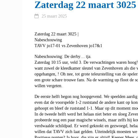
Zaterdag 22 maart 3025
25 maart 2025
Zaterdag 22 maart 3025 |
Nabeschouwing
TAVV jo17-01 vs Zevenhoven jo17&1
Nabeschouwing: De derby… tja.
Zaterdag 10:15 uur, veld 3. De verwachtingen waren hoog! 
want zowel de kleedkamer sleutel van Zevenhoven als die 
opgehangen, ! Oh nee, tot grote teleurstelling van de spel
een grote schare trouwe fans. Na de warming up floot de sc
willen vergeten.
De eerste helft begon nog hoopgevend. We speelden aardig 
even dat de voorspelde 1-2 ruststand de andere kant op ko
gehoopt en bleef de ruststand 1-1. Maar op dit moment moc
In de tweede helft werd het helaas niet beter en sloeg Zev
probeerde nog een paar magische wissels, maar zelfs hij k
verdwaalde schildpad. Er werd geknokt en gezwoegd, helaas e
willen dat TAVV zich laat gelden. Uiteindelijk moesten we 
Positieve punten? Ja hoor, die zijn er altijd! Keeper Mees,