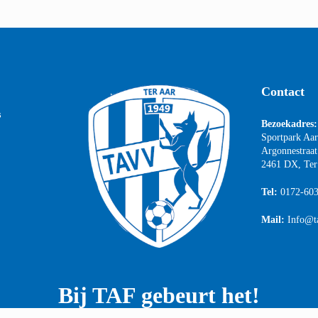
Contact
s
Bezoekadres:
Sportpark Aa
Argonnestraat
2461 DX, Ter
Tel:
0172-60
Mail:
Info@t
Bij TAF gebeurt het!