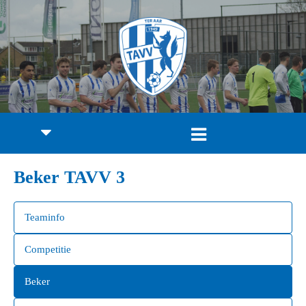
Beker TAVV 3
Teaminfo
Competitie
Beker