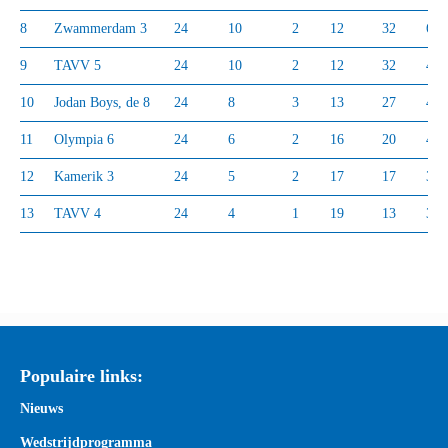
8
Zwammerdam 3
24
10
2
12
32
63
9
TAVV 5
24
10
2
12
32
49
10
Jodan Boys, de 8
24
8
3
13
27
43
11
Olympia 6
24
6
2
16
20
41
12
Kamerik 3
24
5
2
17
17
38
13
TAVV 4
24
4
1
19
13
35
Populaire links:
Nieuws
Wedstrijdprogramma