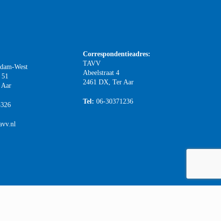
Correspondentieadres:
TAVV
rdam-West
Abeelstraat 4
 51
2461 DX, Ter Aar
 Aar
Tel:
06-30371236
3326
avv.nl