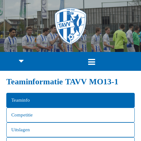
Teaminformatie TAVV MO13-1
Teaminfo
Competitie
Uitslagen